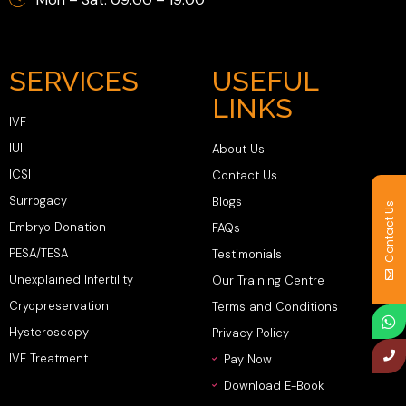
SERVICES
USEFUL
LINKS
IVF
IUI
About Us
ICSI
Contact Us
Surrogacy
Blogs
Contact Us
Embryo Donation
FAQs
PESA/TESA
Testimonials
Unexplained Infertility
Our Training Centre
Cryopreservation
Terms and Conditions
Hysteroscopy
Privacy Policy
IVF Treatment
Pay Now
Download E-Book