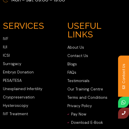
SERVICES
USEFUL
LINKS
IVF
IUI
About Us
ICSI
Contact Us
Surrogacy
Blogs
Contact Us
Embryo Donation
FAQs
PESA/TESA
Testimonials
Unexplained Infertility
Our Training Centre
Cryopreservation
Terms and Conditions
Hysteroscopy
Privacy Policy
IVF Treatment
Pay Now
Download E-Book