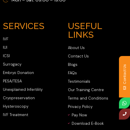
SERVICES
USEFUL
LINKS
IVF
IUI
About Us
ICSI
Contact Us
Surrogacy
Blogs
Contact Us
Embryo Donation
FAQs
PESA/TESA
Testimonials
Unexplained Infertility
Our Training Centre
Cryopreservation
Terms and Conditions
Hysteroscopy
Privacy Policy
IVF Treatment
Pay Now
Download E-Book