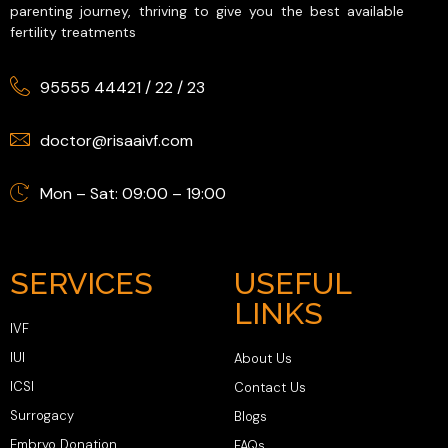
parenting journey, thriving to give you the best available
fertility treatments
95555 44421
/
22
/
23
doctor@risaaivf.com
Mon – Sat: 09:00 – 19:00
SERVICES
USEFUL
LINKS
IVF
IUI
About Us
ICSI
Contact Us
Surrogacy
Blogs
Embryo Donation
FAQs